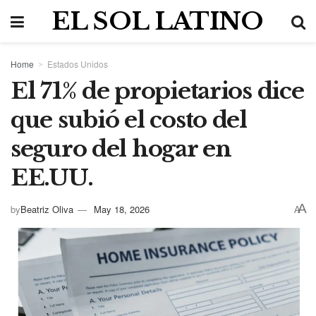
EL SOL LATINO
Home
Estados Unidos
El 71% de propietarios dice
que subió el costo del
seguro del hogar en
EE.UU.
A
by
Beatriz Oliva
May 18, 2026
A