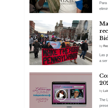
Para 
elimi
Ma
rec
Bi
by
Red
Las p
a ser
Co
20
by
Lui
The L
prese