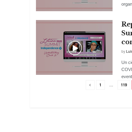
organ
Rep
Su
co
by
Lui
Un ci
COVID
event
1
…
119