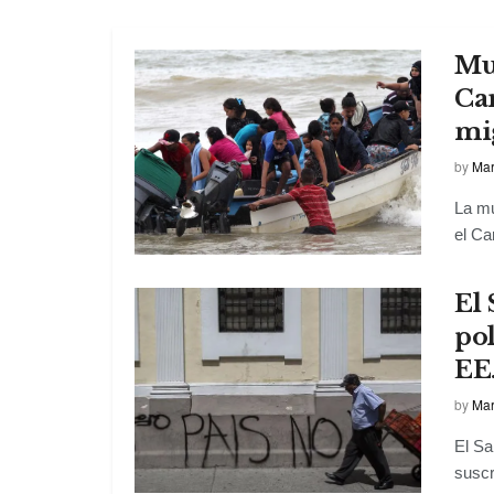
Mue
Ca
mi
by
Mar
La mu
el Ca
El 
po
EE
by
Mar
El Sa
suscr