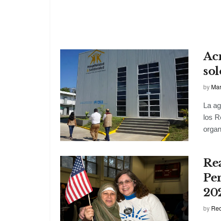
Ac
sol
by
Mar
La ag
los R
organ
Re
Pe
20
by
Red