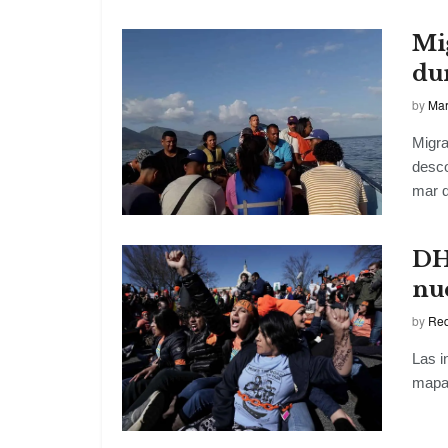
Mi
du
by
Mar
Migra
desco
mar d
DH
nue
by
Red
Las i
mapa 