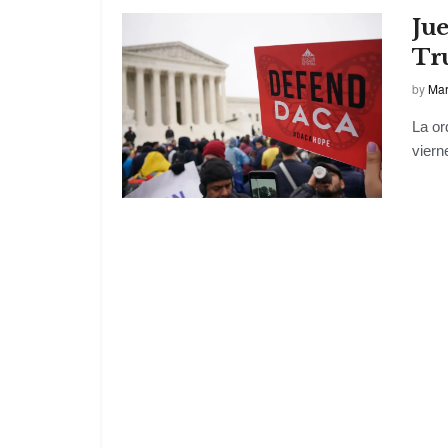
Jue
Tr
by
Mar
La or
viern