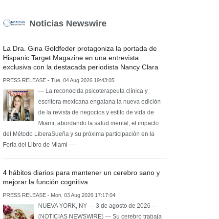
Noticias Newswire
La Dra. Gina Goldfeder protagoniza la portada de
Hispanic Target Magazine en una entrevista
exclusiva con la destacada periodista Nancy Clara
PRESS RELEASE - Tue, 04 Aug 2026 19:43:05
— La reconocida psicoterapeuta clínica y
escritora mexicana engalana la nueva edición
de la revista de negocios y estilo de vida de
Miami, abordando la salud mental, el impacto
del Método LiberaSueña y su próxima participación en la
Feria del Libro de Miami —
4 hábitos diarios para mantener un cerebro sano y
mejorar la función cognitiva
PRESS RELEASE - Mon, 03 Aug 2026 17:17:04
NUEVA YORK, NY — 3 de agosto de 2026 —
(NOTICIAS NEWSWIRE) — Su cerebro trabaja