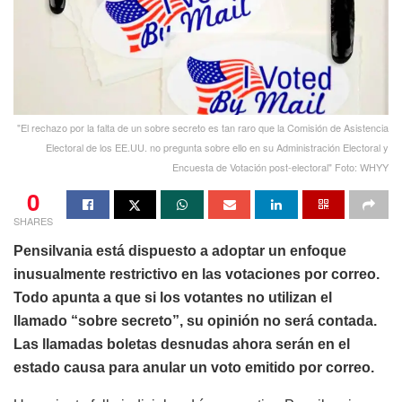
"El rechazo por la falta de un sobre secreto es tan raro que la Comisión de Asistencia
Electoral de los EE.UU. no pregunta sobre ello en su Administración Electoral y
Encuesta de Votación post-electoral" Foto: WHYY
0
SHARES
Pensilvania está dispuesto a adoptar un enfoque
inusualmente restrictivo en las votaciones por correo.
Todo apunta a que si los votantes no utilizan el
llamado “sobre secreto”, su opinión no será contada.
Las llamadas boletas desnudas ahora serán en el
estado causa para anular un voto emitido por correo.