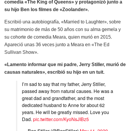
comedia «The King of Queens» y protagonizó junto a
su hijo Ben los filmes de «Zoolander».
Escribió una autobiografía, «Married to Laughter», sobre
su matrimonio de más de 50 años con su alma gemela y
su cohorte de comedia Meara, quien murió en 2015.
Apareció unas 36 veces junto a Meara en «The Ed
Sullivan Show».
«Lamento informar que mi padre, Jerry Stiller, murió de
causas naturales», escribió su hijo en un tuit.
I’m sad to say that my father, Jerry Stiller,
passed away from natural causes. He was a
great dad and grandfather, and the most
dedicated husband to Anne for about 62
years. He will be greatly missed. Love you
Dad.
pic.twitter.com/KyoNsJIBz5
— Ben Stiller (@BenStiller)
May 11, 2020