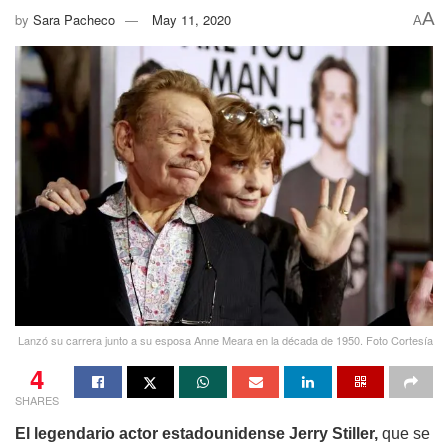
A
by
Sara Pacheco
May 11, 2020
A
Lanzó su carrera junto a su esposa Anne Meara en la década de 1950. Foto Cortesía
4
SHARES
El legendario actor estadounidense Jerry Stiller,
que se