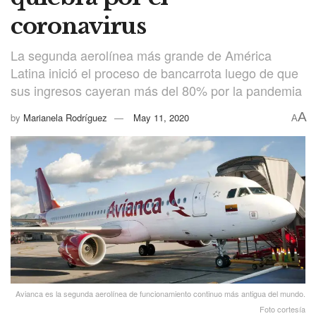
coronavirus
La segunda aerolínea más grande de América
Latina inició el proceso de bancarrota luego de que
sus ingresos cayeran más del 80% por la pandemia
A
by
Marianela Rodríguez
May 11, 2020
A
Avianca es la segunda aerolínea de funcionamiento continuo más antigua del mundo.
Foto cortesía