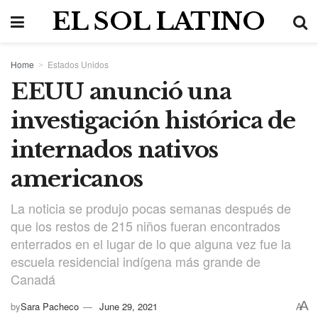
EL SOL LATINO
Home
Estados Unidos
EEUU anunció una
investigación histórica de
internados nativos
americanos
La noticia se produjo pocas semanas después de
que los restos de 215 niños fueran encontrados
enterrados en el lugar de lo que alguna vez fue la
escuela residencial indígena más grande de
Canadá
A
by
Sara Pacheco
June 29, 2021
A