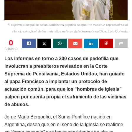
El objetivo principal de estas decisiones papales es que “no vuelva a reproducirse el
silencio cómplice” de las más altas esferas de la jerarquía católica. Foto Cortesía
0
SHARES
Los informes en torno a 300 casos de pedofilia que
involucran a presbíteros revisados en la Corte
Suprema de Pensilvania, Estados Unidos, han guiado
al papa Francisco a implantar un protocolo de
actuación común, para que los “hombres de iglesia”
palpen por cuenta propia el sufrimiento de las víctimas
de abusos.
Jorge Mario Bergoglio, el Sumo Pontífice nacido en
Argentina, desea que en el seno de la Iglesia se reafirme