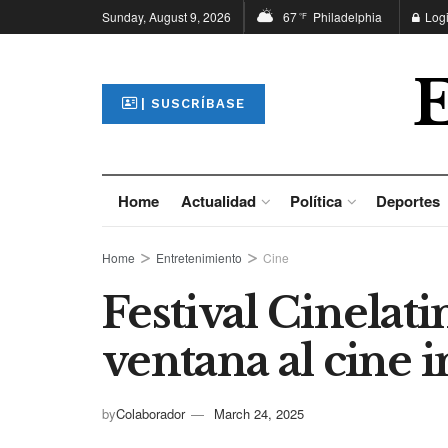
Sunday, August 9, 2026
67
Philadelphia
Log
°F
| SUSCRÍBASE
Home
Actualidad
Política
Deportes
Home
Entretenimiento
Cine
Festival Cinelat
ventana al cine 
by
Colaborador
March 24, 2025