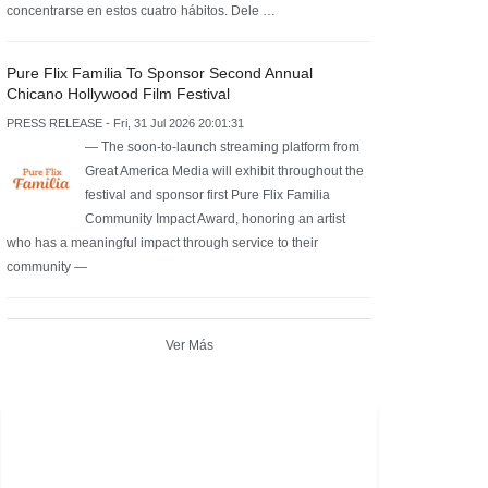
concentrarse en estos cuatro hábitos. Dele …
Pure Flix Familia To Sponsor Second Annual
Chicano Hollywood Film Festival
PRESS RELEASE - Fri, 31 Jul 2026 20:01:31
— The soon-to-launch streaming platform from
Great America Media will exhibit throughout the
festival and sponsor first Pure Flix Familia
Community Impact Award, honoring an artist
who has a meaningful impact through service to their
community —
Ver Más