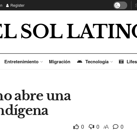
in
Register
EL SOL LATIN
Entretenimiento
Migración
Tecnología
Lifes
ino abre una
indígena
0
0
0
A
A