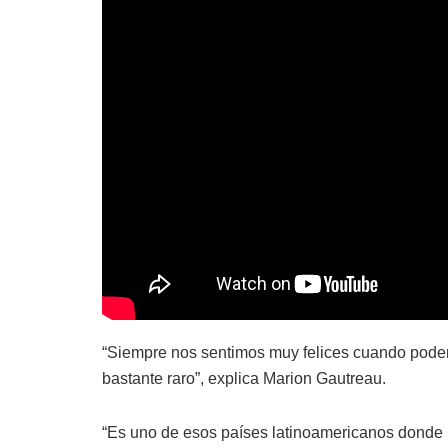
“Siempre nos sentimos muy felices cuando pode
bastante raro”, explica Marion Gautreau.
“Es uno de esos países latinoamericanos donde 