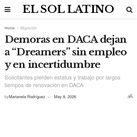
EL SOL LATINO
Home
Migración
Demoras en DACA dejan
a “Dreamers” sin empleo
y en incertidumbre
Solicitantes pierden estatus y trabajo por largos
tiempos de renovación en DACA
A
by
Marianela Rodríguez
May 8, 2026
A