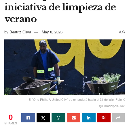
iniciativa de limpieza de
verano
A
by
Beatriz Oliva
May 8, 2026
A
El "One Philly, A United City" se extenderá hasta el 31 de julio. Foto X
@PhiladelphiaGov
0
SHARES