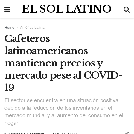
EL SOL LATINO
Home
América Latina
Cafeteros
latinoamericanos
mantienen precios y
mercado pese al COVID-
19
El sector se encuentra en una situación positiva
debido a la reducción de los inventarios en el
mercado mundial y al aumento del consumo en el
hogar
A
by
Marianela Rodríguez
May 11, 2020