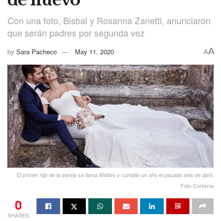
Con una foto, Bisbal y Rosanna Zanetti, anunciaron
que serán padres por segunda vez
A
by
Sara Pacheco
May 11, 2020
A
El primer hijo de la pareja se llama Matteo y cumplió un año el pasado seis de abril.
Foto Cortesía
0
SHARES