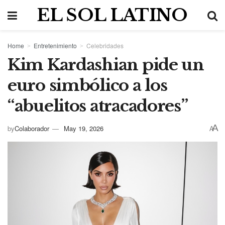
EL SOL LATINO
Home
Entretenimiento
Celebridades
Kim Kardashian pide un
euro simbólico a los
“abuelitos atracadores”
A
by
Colaborador
May 19, 2026
A