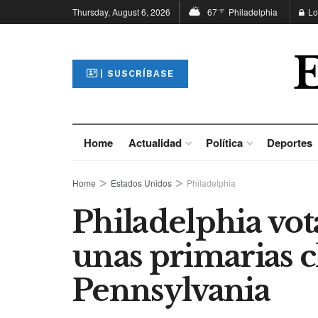
Thursday, August 6, 2026
67
Philadelphia
Lo
°F
| SUSCRÍBASE
Home
Actualidad
Política
Deportes
Home
Estados Unidos
Philadelphia
Philadelphia vota
unas primarias c
Pennsylvania