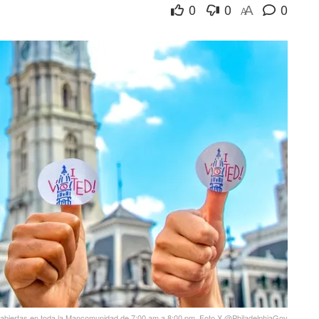
0
0
0
A
A
n abiertas en toda la Mancomunidad de 7:00 am a 8:00 pm. Foto X @PhiladelphiaGov