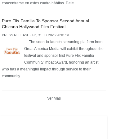
concentrarse en estos cuatro hábitos. Dele …
Pure Flix Familia To Sponsor Second Annual
Chicano Hollywood Film Festival
PRESS RELEASE - Fri, 31 Jul 2026 20:01:31
— The soon-to-launch streaming platform from
Great America Media will exhibit throughout the
festival and sponsor first Pure Flix Familia
Community Impact Award, honoring an artist
who has a meaningful impact through service to their
community —
Ver Más