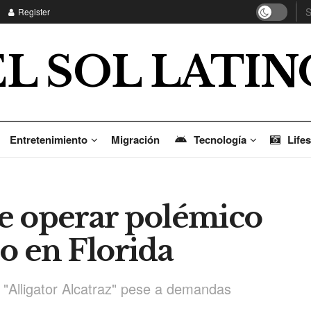
Register
EL SOL LATIN
Entretenimiento
Migración
Tecnología
Lifes
e operar polémico
o en Florida
 "Alligator Alcatraz" pese a demandas