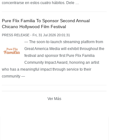
concentrarse en estos cuatro hábitos. Dele …
Pure Flix Familia To Sponsor Second Annual
Chicano Hollywood Film Festival
PRESS RELEASE - Fri, 31 Jul 2026 20:01:31
— The soon-to-launch streaming platform from
Great America Media will exhibit throughout the
festival and sponsor first Pure Flix Familia
Community Impact Award, honoring an artist
who has a meaningful impact through service to their
community —
Ver Más