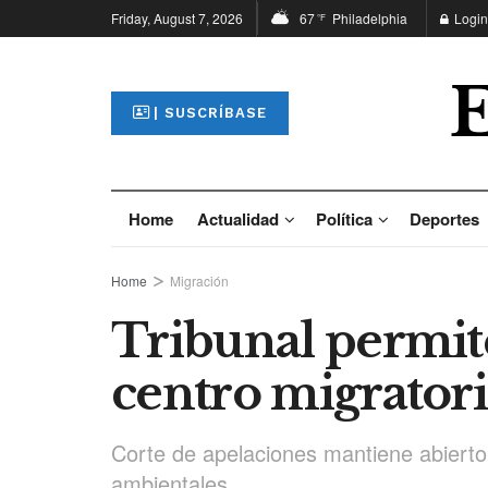
Friday, August 7, 2026
67
Philadelphia
Login
°F
| SUSCRÍBASE
Home
Actualidad
Política
Deportes
Home
Migración
Tribunal permit
centro migratori
Corte de apelaciones mantiene abierto
ambientales