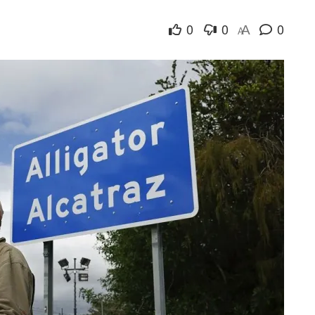
0
0
0
A
A