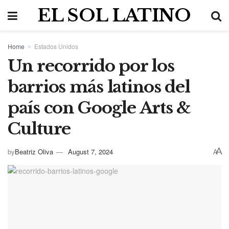
EL SOL LATINO
Home
Estados Unidos
Un recorrido por los
barrios más latinos del
país con Google Arts &
Culture
A
by
Beatriz Oliva
August 7, 2024
A