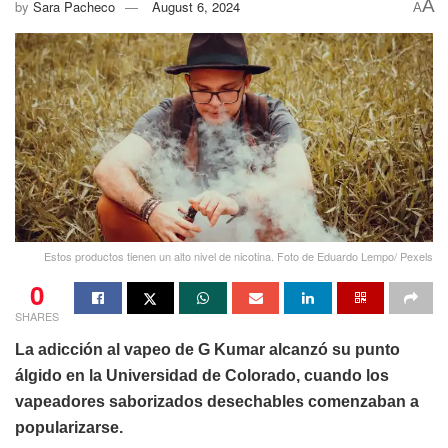
A
by
Sara Pacheco
August 6, 2024
A
Estos productos tienen un alto nivel de nicotina. Foto de Eduardo Lempo/ Pexels
0
SHARES
La adicción al vapeo de G Kumar alcanzó su punto
álgido en la Universidad de Colorado, cuando los
vapeadores saborizados desechables comenzaban a
popularizarse.