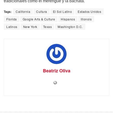
tradicionales como el merengue y la bachata.
Tags:
California
Cultura
El Sol Latino
Estados Unidos
Florida
Google Arts & Culture
Hispanos
Illonois
Latinos
New York
Texas
Washington D.C.
Beatriz Oliva