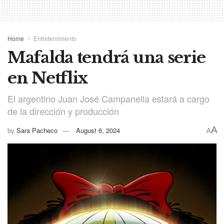
Home
Entretenimiento
Mafalda tendrá una serie
en Netflix
El argentino Juan José Campanella estará a cargo
de la dirección y producción
A
by
Sara Pacheco
August 6, 2024
A