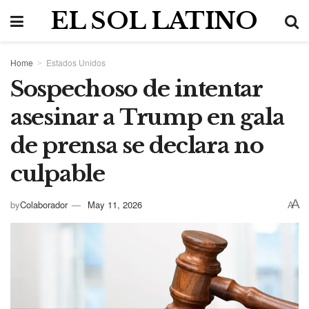
EL SOL LATINO
Home
Estados Unidos
Sospechoso de intentar
asesinar a Trump en gala
de prensa se declara no
culpable
A
by
Colaborador
May 11, 2026
A