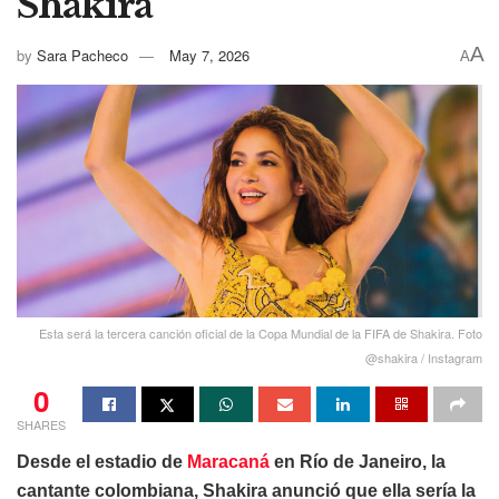
Shakira
A
by
Sara Pacheco
May 7, 2026
A
Esta será la tercera canción oficial de la Copa Mundial de la FIFA de Shakira. Foto
@shakira / Instagram
0
SHARES
Desde el estadio de
Maracaná
en Río de Janeiro, la
cantante colombiana, Shakira anunció que ella sería la