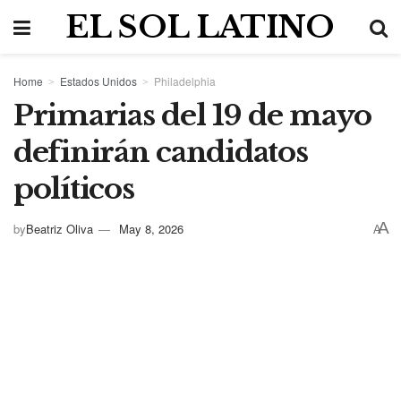
EL SOL LATINO
Home
Estados Unidos
Philadelphia
Primarias del 19 de mayo
definirán candidatos
políticos
A
by
Beatriz Oliva
May 8, 2026
A