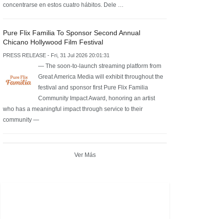
concentrarse en estos cuatro hábitos. Dele …
Pure Flix Familia To Sponsor Second Annual
Chicano Hollywood Film Festival
PRESS RELEASE - Fri, 31 Jul 2026 20:01:31
— The soon-to-launch streaming platform from
Great America Media will exhibit throughout the
festival and sponsor first Pure Flix Familia
Community Impact Award, honoring an artist
who has a meaningful impact through service to their
community —
Ver Más