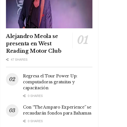
Alejandro Meola se
presenta en West
Reading Motor Club
47 SHARES
Regresa el Tour Power Up:
computadoras gratuitas y
capacitación
0 SHARES
Con “The Amparo Experience” se
recaudarán fondos para Bahamas
0 SHARES