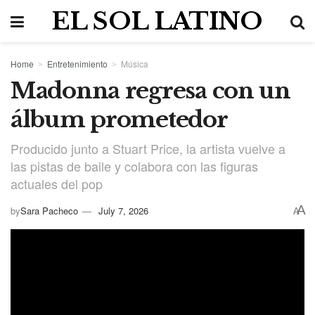
EL SOL LATINO
Home
Entretenimiento
Música
Madonna regresa con un
álbum prometedor
Producido junto a Stuart Price, la artista vuelve a
las pistas de baile y colabora con las figuras
actuales del pop
A
by
Sara Pacheco
July 7, 2026
A