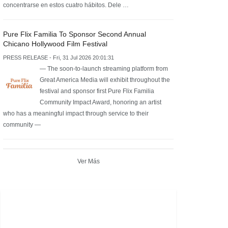
concentrarse en estos cuatro hábitos. Dele …
Pure Flix Familia To Sponsor Second Annual
Chicano Hollywood Film Festival
PRESS RELEASE - Fri, 31 Jul 2026 20:01:31
— The soon-to-launch streaming platform from
Great America Media will exhibit throughout the
festival and sponsor first Pure Flix Familia
Community Impact Award, honoring an artist
who has a meaningful impact through service to their
community —
Ver Más