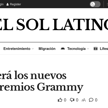
gin
Register
EL SOL LATIN
Entretenimiento
Migración
Tecnología
Lifes
rá los nuevos
 Premios Grammy
0
0
0
A
A