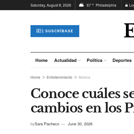
Saturday, August 8, 2026
67
Philadelphia
Lo
°F
| SUSCRÍBASE
Home
Actualidad
Política
Deportes
Home
Entretenimiento
Música
Conoce cuáles se
cambios en los
by
Sara Pacheco
June 30, 2026