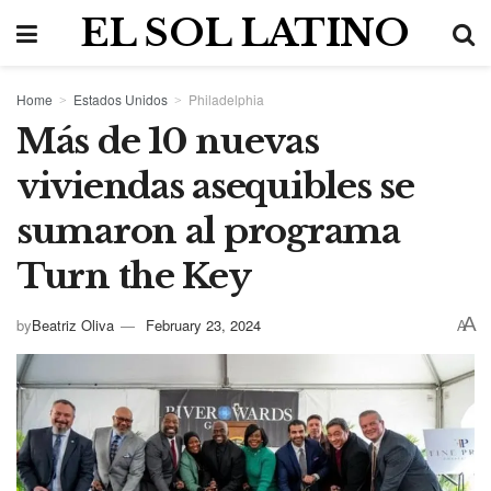
EL SOL LATINO
Home
Estados Unidos
Philadelphia
Más de 10 nuevas
viviendas asequibles se
sumaron al programa
Turn the Key
A
by
Beatriz Oliva
February 23, 2024
A