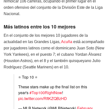
remolcar 106 carreras, ocupando el primer lugar en el
orden ofensivo del conjunto de la División Este de la Liga
Nacional.
Más latinos entre los 10 mejores
En el conjunto de los mejores 10 jugadores de la
actualidad en las Grandes Ligas,
Acuña
está acompañado
por jugadores latinos como el dominicano Juan Soto (New
York Yankees), en el puesto 7; el cubano Yordan Álvarez
(Houston Astros), en el 8 y el también quisqueyano Julio
Rodríguez (Seattle Mariners) en el 10.
⭐️ Top 10 ⭐️
These stars make up the final list on this
year's
#Top100RightNow
!
pic.twitter.com/RftKZQBzHD
— MLB Network (@MLBNetwork)
February