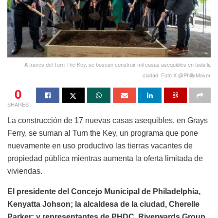
A través del Turn The Key, se buscan construir mil casas asequibles en toda la
ciudad. Foto X @PhillyMayor
0
SHARES
La construcción de 17 nuevas casas asequibles, en Grays
Ferry, se suman al Turn the Key, un programa que pone
nuevamente en uso productivo las tierras vacantes de
propiedad pública mientras aumenta la oferta limitada de
viviendas.
El presidente del Concejo Municipal de Philadelphia,
Kenyatta Johson; la alcaldesa de la ciudad, Cherelle
Parker; y representantes de PHDC, Riverwards Group,