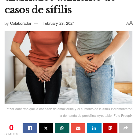
casos de sífilis
A
by
Colaborador
February 23, 2024
A
Pfizer confirmó que la escasez de amoxicilina y el aumento de la sífilis incrementaron
la demanda de penicilina inyectable. Foto Freepik
0
SHARES