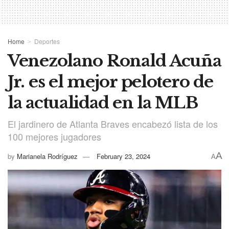
Home
Deportes
Venezolano Ronald Acuña
Jr. es el mejor pelotero de
la actualidad en la MLB
El jardinero de Atlanta Braves encabezó lista de los
100 mejores jugadores
A
by
Marianela Rodríguez
February 23, 2024
A