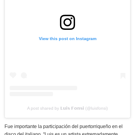
View this post on Instagram
A post shared by 𝗟𝘂𝗶𝘀 𝗙𝗼𝗻𝘀𝗶 (@luisfonsi)
Fue importante la participación del puertorriqueño en el
disco del italiano. “Luis es un artista extremadamente