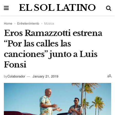
EL SOL LATINO
Home
Entretenimiento
Música
Eros Ramazzotti estrena
“Por las calles las
canciones” junto a Luis
Fonsi
A
by
Colaborador
January 21, 2019
A