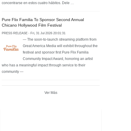
concentrarse en estos cuatro hábitos. Dele …
Pure Flix Familia To Sponsor Second Annual
Chicano Hollywood Film Festival
PRESS RELEASE - Fri, 31 Jul 2026 20:01:31
— The soon-to-launch streaming platform from
Great America Media will exhibit throughout the
festival and sponsor first Pure Flix Familia
Community Impact Award, honoring an artist
who has a meaningful impact through service to their
community —
Ver Más