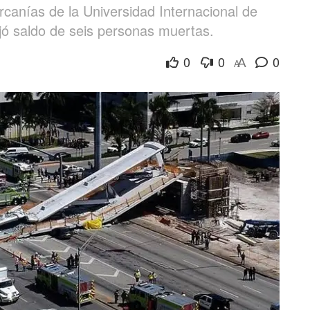
rcanías de la Universidad Internacional de
jó saldo de seis personas muertas.
0
0
0
A
A