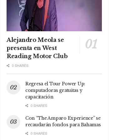
Alejandro Meola se
presenta en West
Reading Motor Club
0 SHARES
Regresa el Tour Power Up:
computadoras gratuitas y
capacitación
0 SHARES
Con “The Amparo Experience” se
recaudarán fondos para Bahamas
0 SHARES