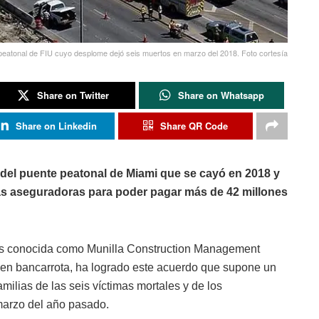
 peatonal de FIU cuyo desplome dejó seis muertos en marzo del 2018. Foto cortesía
Share on Twitter
Share on Whatsapp
Share on Linkedin
Share QR Code
del puente peatonal de Miami que se cayó en 2018 y
as aseguradoras para poder pagar más de 42 millones
s conocida como Munilla Construction Management
en bancarrota, ha logrado este acuerdo que supone un
amilias de las seis víctimas mortales y de los
 marzo del año pasado.