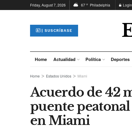
Friday, August 7, 2026
67
Philadelphia
Login
°F
| SUSCRÍBASE
Home
Actualidad
Política
Deportes
Home
Estados Unidos
Miami
Acuerdo de 42 m
puente peatonal
en Miami