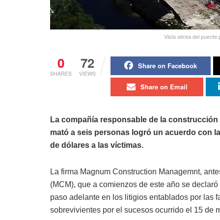
Vista aérea del puente
0
72
Share on Facebook
SHARES
VIEWS
Share on Email
La compañía responsable de la construcción 
mató a seis personas logró un acuerdo con l
de dólares a las víctimas.
La firma Magnum Construction Managemnt, ante
(MCM), que a comienzos de este año se declaró 
paso adelante en los litigios entablados por las f
sobrevivientes por el sucesos ocurrido el 15 de