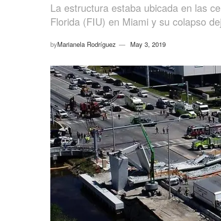
La estructura estaba ubicada en las ce
Florida (FIU) en Miami y su colapso de
by
Marianela Rodríguez
May 3, 2019