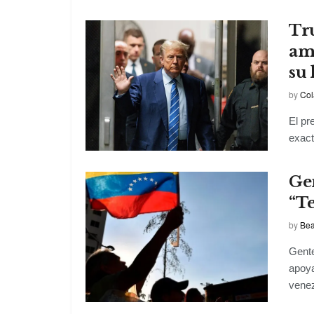
Tr
am
su 
by
Col
El pr
exact
Ge
“Te
by
Bea
Gente
apoya
venez