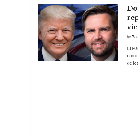
Do
rep
vi
by
Bea
El Pa
como 
de los