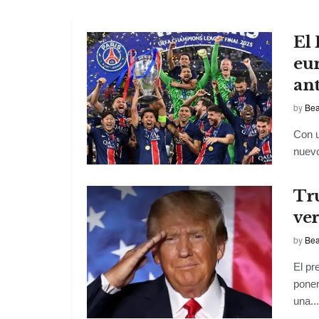
El 
eu
ant
by
Bea
Con u
nuevo
Tru
ve
by
Bea
El pr
poner
una...