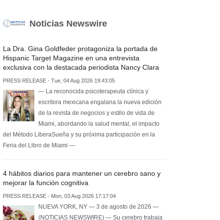
Noticias Newswire
La Dra. Gina Goldfeder protagoniza la portada de
Hispanic Target Magazine en una entrevista
exclusiva con la destacada periodista Nancy Clara
PRESS RELEASE - Tue, 04 Aug 2026 19:43:05
— La reconocida psicoterapeuta clínica y
escritora mexicana engalana la nueva edición
de la revista de negocios y estilo de vida de
Miami, abordando la salud mental, el impacto
del Método LiberaSueña y su próxima participación en la
Feria del Libro de Miami —
4 hábitos diarios para mantener un cerebro sano y
mejorar la función cognitiva
PRESS RELEASE - Mon, 03 Aug 2026 17:17:04
NUEVA YORK, NY — 3 de agosto de 2026 —
(NOTICIAS NEWSWIRE) — Su cerebro trabaja