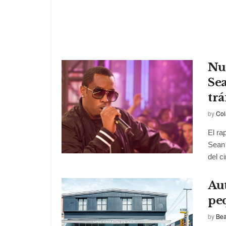
Nu
Se
trá
by
Col
El ra
Sean 
del ci
Aut
pe
by
Bea