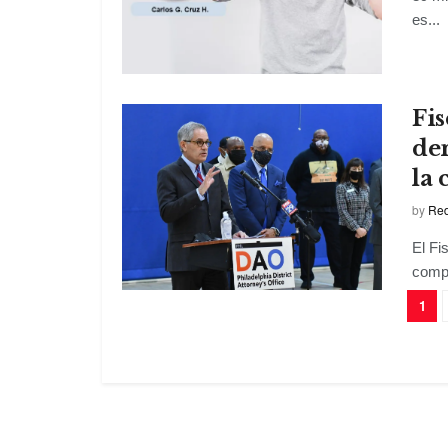
es...
Fis
de
la 
by
Red
El Fi
compa
1