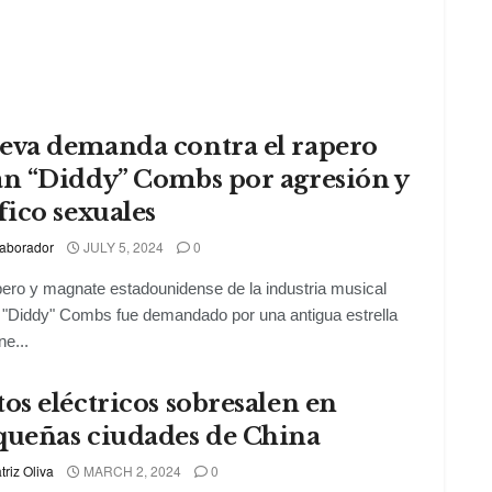
eva demanda contra el rapero
an “Diddy” Combs por agresión y
fico sexuales
aborador
JULY 5, 2024
0
pero y magnate estadounidense de la industria musical
"Diddy" Combs fue demandado por una antigua estrella
ne...
os eléctricos sobresalen en
queñas ciudades de China
triz Oliva
MARCH 2, 2024
0