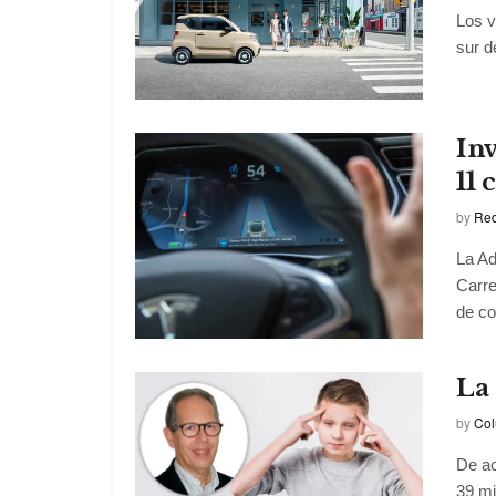
Los v
sur d
Inv
11 
by
Red
La Ad
Carre
de co
La 
by
Col
De ac
39 mi