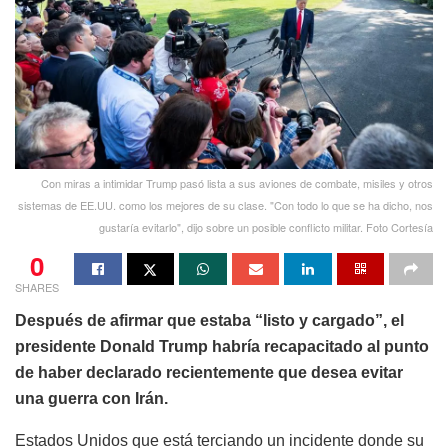
Con miras a intimidar Trump pasó lista a sus aviones de combate, misiles y otros
sistemas de EE.UU. como los mejores de su clase. "Con todo lo que se ha dicho, nos
gustaría evitarlo", dijo sobre un posible conflicto militar. Foto Cortesía
0
SHARES
Después de afirmar que estaba “listo y cargado”, el
presidente Donald Trump habría recapacitado al punto
de haber declarado recientemente que desea evitar
una guerra con Irán.
Estados Unidos que está terciando un incidente donde su