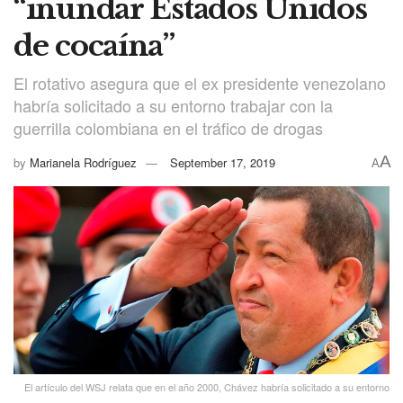
“inundar Estados Unidos
de cocaína”
El rotativo asegura que el ex presidente venezolano
habría solicitado a su entorno trabajar con la
guerrilla colombiana en el tráfico de drogas
A
by
Marianela Rodríguez
September 17, 2019
A
El artículo del WSJ relata que en el año 2000, Chávez habría solicitado a su entorno