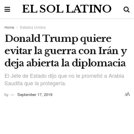
EL SOL LATINO
Home
Estados Unidos
Donald Trump quiere
evitar la guerra con Irán y
deja abierta la diplomacia
El Jefe de Estado dijo que no le prometió a Arabia
Saudita que la protegería.
A
by
September 17, 2019
A