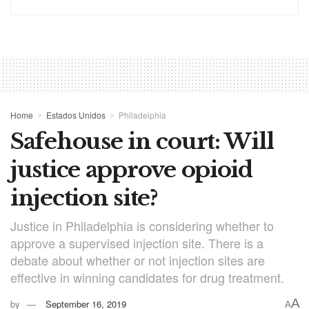
Home
Estados Unidos
Philadelphia
Safehouse in court: Will
justice approve opioid
injection site?
Justice in Philadelphia is considering whether to
approve a supervised injection site. There is a
debate about whether or not injection sites are
effective in winning candidates for drug treatment.
A
by
September 16, 2019
A