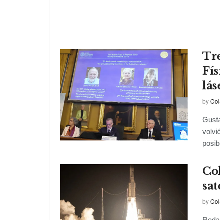
Tre
Fís
lás
by
Col
Gusta
volvi
posib
Coh
sat
by
Col
Redac