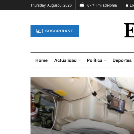
Thursday, August 6, 2026
67
Philadelphia
Lo
°F
| SUSCRÍBASE
Home
Actualidad
Política
Deportes