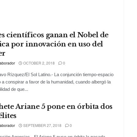
s científicos ganan el Nobel de
ica por innovación en uso del
er
aborador
OCTOBER 2, 2018
0
vo Rízquez/El Sol Latino.- La conjunción tiempo-espacio
ó a conspirar a favor de la humanidad, cuando albergó la
ilidad de que...
ete Ariane 5 pone en órbita dos
élites
aborador
SEPTEMBER 27, 2018
0
ción Agencias.- El Ariane 5 puso en órbita la pasada