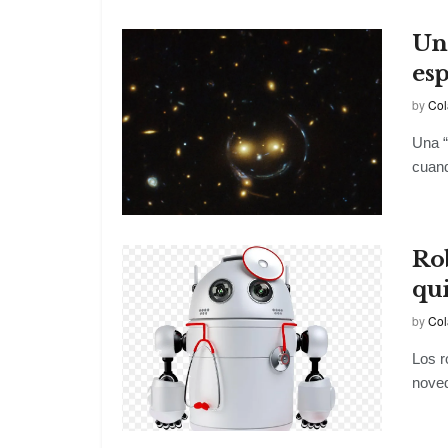
Una
es
by
Col
Una “
cuand
Ro
qu
by
Col
Los r
noved