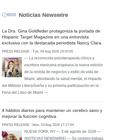
Noticias Newswire
La Dra. Gina Goldfeder protagoniza la portada de
Hispanic Target Magazine en una entrevista
exclusiva con la destacada periodista Nancy Clara
PRESS RELEASE - Tue, 04 Aug 2026 19:43:05
— La reconocida psicoterapeuta clínica y
escritora mexicana engalana la nueva edición
de la revista de negocios y estilo de vida de
Miami, abordando la salud mental, el impacto
del Método LiberaSueña y su próxima participación en la
Feria del Libro de Miami —
4 hábitos diarios para mantener un cerebro sano y
mejorar la función cognitiva
PRESS RELEASE - Mon, 03 Aug 2026 17:17:04
NUEVA YORK, NY — 3 de agosto de 2026 —
(NOTICIAS NEWSWIRE) — Su cerebro trabaja