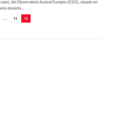
cope), del Observatorio Austral Europeo (ESO), situado en
leno desierto...
…
11
12