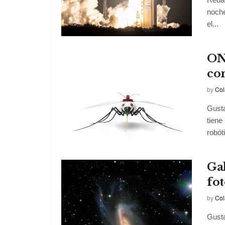
noche
el...
ONU
con
by
Col
Gusta
tiene
robóti
Gal
fot
by
Col
Gusta