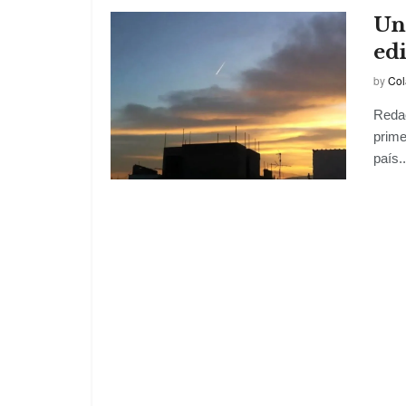
Un
edi
by
Col
Redac
prime
país..