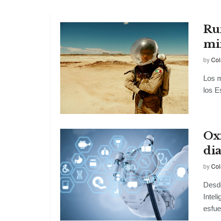
Ru
mi
by
Col
Los m
los E
Ox
dia
by
Col
Desde
Intel
esfue