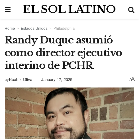
EL SOL LATINO
Home
Estados Unidos
Philadelphia
Randy Duque asumió
como director ejecutivo
interino de PCHR
A
by
Beatriz Oliva
January 17, 2025
A