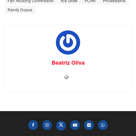
Fair Housing Commission
Kia Ghee
PCHR
Philadelphia
Randy Duque
Beatriz Oliva