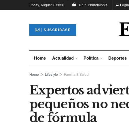
Friday, August 7, 2026
67
Philadelphia
Login
°F
| SUSCRÍBASE
Home
Actualidad
Política
Deportes
Home
Lifestyle
Familia & Salud
Expertos adviert
pequeños no nec
de fórmula