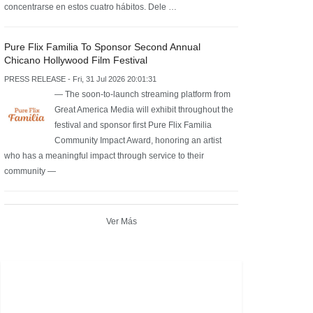
concentrarse en estos cuatro hábitos. Dele …
Pure Flix Familia To Sponsor Second Annual
Chicano Hollywood Film Festival
PRESS RELEASE - Fri, 31 Jul 2026 20:01:31
— The soon-to-launch streaming platform from
Great America Media will exhibit throughout the
festival and sponsor first Pure Flix Familia
Community Impact Award, honoring an artist
who has a meaningful impact through service to their
community —
Ver Más