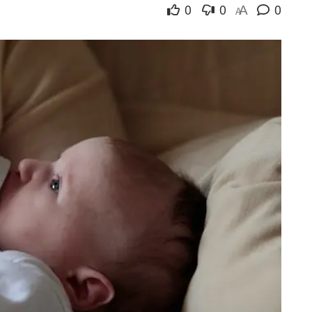
0
0
0
A
A