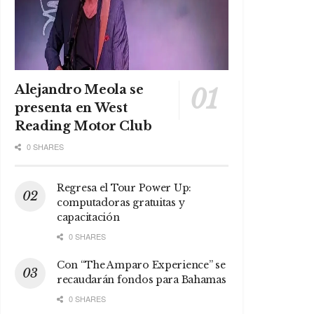
Alejandro Meola se
presenta en West
Reading Motor Club
0 SHARES
Regresa el Tour Power Up:
computadoras gratuitas y
capacitación
0 SHARES
Con “The Amparo Experience” se
recaudarán fondos para Bahamas
0 SHARES