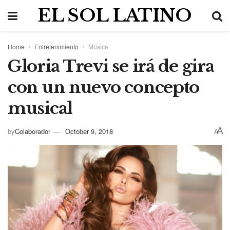
EL SOL LATINO
Home
Entretenimiento
Música
Gloria Trevi se irá de gira
con un nuevo concepto
musical
A
by
Colaborador
October 9, 2018
A