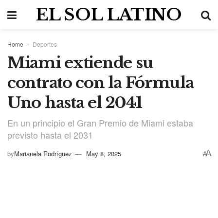
EL SOL LATINO
Home
Deportes
Miami extiende su
contrato con la Fórmula
Uno hasta el 2041
En un principio el Gran Premio de Miami estaba
previsto hasta el 2031
A
by
Marianela Rodríguez
May 8, 2025
A