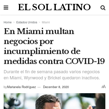
EL SOL LATINO
Home
Estados Unidos
Miami
En Miami multan
negocios por
incumplimiento de
medidas contra COVID-19
Durante el fin de semana pasado varios negocios
en Miami, Wynwood y Brickel quedaron inactivos.
A
by
Marianela Rodríguez
December 8, 2020
A