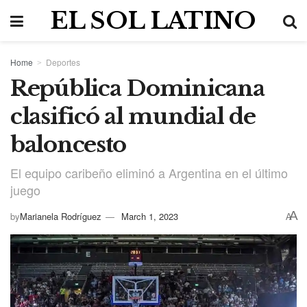
EL SOL LATINO
Home
Deportes
República Dominicana
clasificó al mundial de
baloncesto
El equipo caribeño eliminó a Argentina en el último
juego
A
by
Marianela Rodríguez
March 1, 2023
A