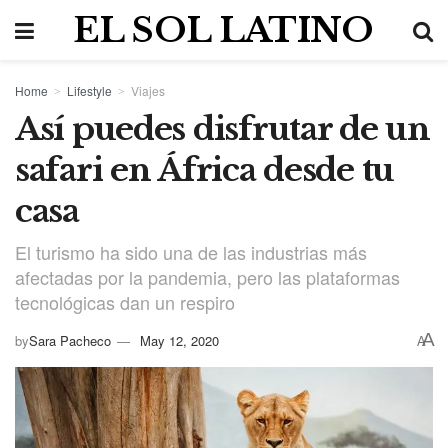
EL SOL LATINO
Home
Lifestyle
Viajes
Así puedes disfrutar de un
safari en África desde tu
casa
El turismo ha sido una de las industrias más
afectadas por la pandemia, pero las plataformas
tecnológicas dan un respiro
A
by
Sara Pacheco
May 12, 2020
A