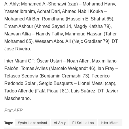
Al Ahly: Mohamed Al-Shenawi (cap) – Mohamed Hany,
Yasser Ibrahim, Achraf Dari, Ahmed Nabil Kouka –
Mohamed Ali Ben Romdhane (Hussein El Shahat 65),
Emam Ashour (Ahmed Sayed 14, Magdy Kafsha 79),
Marwan Attia – Hamdy Fathy, Mahmoud Hassan (Taher
Mohamed 65), Wessam Abou Ali (Nejc Gradisar 79). DT:
Jose Riveiro.
Inter Miami CF: Óscar Ustari – Noah Allen, Maximiliano
Falcón, Tomas Aviles (Marcelo Weigandt 46), Ian Fray –
Telasco Segovia (Benjamín Cremashi 73), Federico
Redondo Solari, Sergio Busquets – Lionel Messi (cap),
Tadeo Allende (Fafà Picault 81), Luis Suárez. DT: Javier
Mascherano.
Por: AFP
Tags:
#yobrilloconelsol
Al Ahly
El Sol Latino
Inter Miami