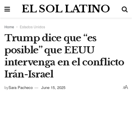
EL SOL LATINO
Home
Estados Unidos
Trump dice que “es
posible” que EEUU
intervenga en el conflicto
Irán-Israel
A
by
Sara Pacheco
June 15, 2025
A