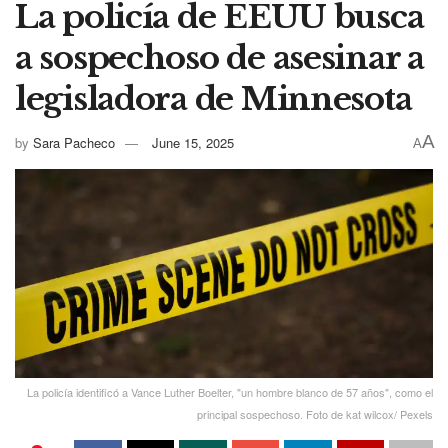
La policía de EEUU busca
a sospechoso de asesinar a
legisladora de Minnesota
A
by
Sara Pacheco
June 15, 2025
A
La policía identificó a Vance Luther Boelter, "un hombre blanco de 57 años", como el
principal sospechoso. Foto de kat wilcox/ Pexels