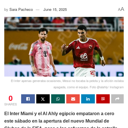
A
by
Sara Pacheco
June 15, 2025
A
El Inter apenas generaba ocasiones, Messi no tocaba la pelota y la afición estaba
apagada, como el equipo. Foto @alahly/ Instagram
0
SHARES
El Inter Miami y el Al Ahly egipcio empataron a cero
este sábado en la apertura del nuevo Mundial de