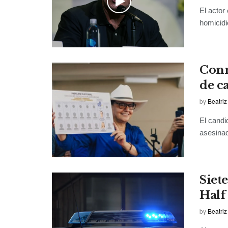
El actor
homicidio
Conm
de c
by
Beatriz
El candi
asesinad
Siet
Half
by
Beatriz