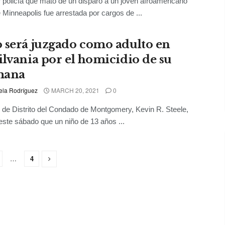
 policía que mató de un disparo a un joven afroamericano
 Minneapolis fue arrestada por cargos de ...
 será juzgado como adulto en
ilvania por el homicidio de su
mana
ela Rodríguez
MARCH 20, 2021
0
l de Distrito del Condado de Montgomery, Kevin R. Steele,
este sábado que un niño de 13 años ...
…
4