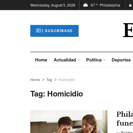
Wednesday, August 5, 2026
67
Philadelphia
°F
| SUSCRÍBASE
Home
Actualidad
Política
Deportes
Home
Tag
Homicidio
Tag:
Homicidio
Phil
fune
by
Beatriz