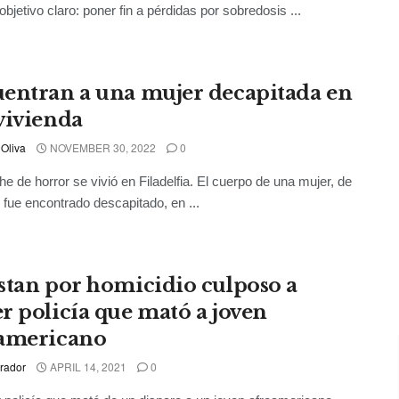
objetivo claro: poner fin a pérdidas por sobredosis ...
entran a una mujer decapitada en
vivienda
 Oliva
NOVEMBER 30, 2022
0
e de horror se vivió en Filadelfia. El cuerpo de una mujer, de
 fue encontrado descapitado, en ...
stan por homicidio culposo a
r policía que mató a joven
americano
rador
APRIL 14, 2021
0