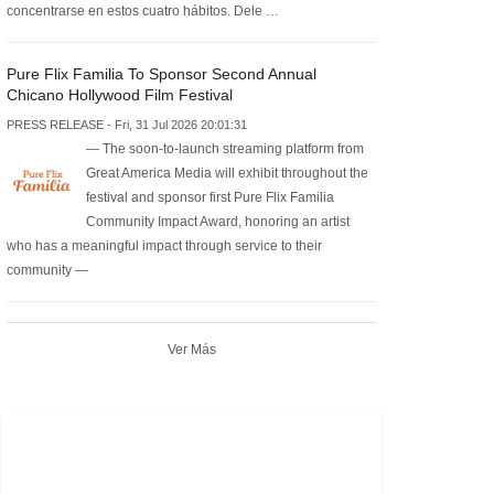
concentrarse en estos cuatro hábitos. Dele …
Pure Flix Familia To Sponsor Second Annual
Chicano Hollywood Film Festival
PRESS RELEASE - Fri, 31 Jul 2026 20:01:31
— The soon-to-launch streaming platform from
Great America Media will exhibit throughout the
festival and sponsor first Pure Flix Familia
Community Impact Award, honoring an artist
who has a meaningful impact through service to their
community —
Ver Más