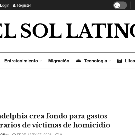
Login
Register
EL SOL LATIN
Entretenimiento
Migración
Tecnología
Lifes
adelphia crea fondo para gastos
rarios de víctimas de homicidio
 Oliva
FEBRUARY 27, 2026
0