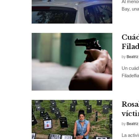
Al menos
Bay, una
Cuád
Filad
by
Beatriz
Un cuádr
Filadelfi
Rosa
víct
by
Beatriz
La activ