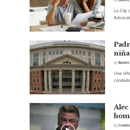
La City o
Advocate
Padr
niña
by
Beatriz
Una niña
condado 
Alec
homi
by
Colabo