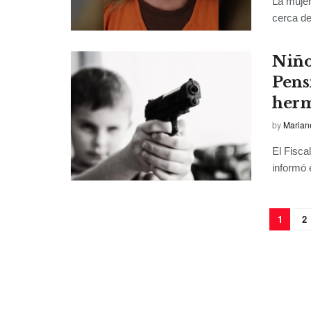
La mujer
cerca de
Niño
Pens
her
by
Marian
El Fisca
informó 
1
2