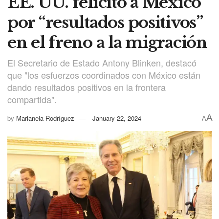
EE. UU. felicitó a México
por “resultados positivos”
en el freno a la migración
El Secretario de Estado Antony Blinken, destacó
que "los esfuerzos coordinados con México están
dando resultados positivos en la frontera
compartida".
A
by
Marianela Rodríguez
January 22, 2024
A