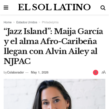
EL SOL LATINO
Home
Estados Unidos
Philadelphia
“Jazz Island”: Maija García
y el alma Afro-Caribeña
llegan con Alvin Ailey al
NJPAC
A
by
Colaborador
May 1, 2026
A