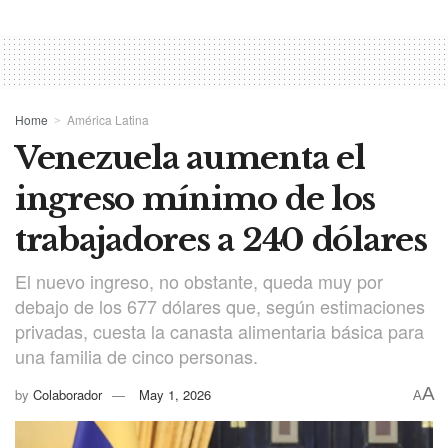
Home
América Latina
Venezuela aumenta el
ingreso mínimo de los
trabajadores a 240 dólares
El nuevo ingreso, no obstante, queda muy por
debajo de los 677 dólares que, según estimaciones
privadas, cuesta la canasta alimentaria básica para
una familia de cinco personas.
A
by
Colaborador
May 1, 2026
A