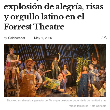
explosión de alegría, risas
y orgullo latino en el
Forrest Theatre
A
by
Colaborador
May 1, 2026
A
Shucked es el musical ganador del Tony que celebra el poder de la comunidad y las
raíces familiares. Foto Cortesía