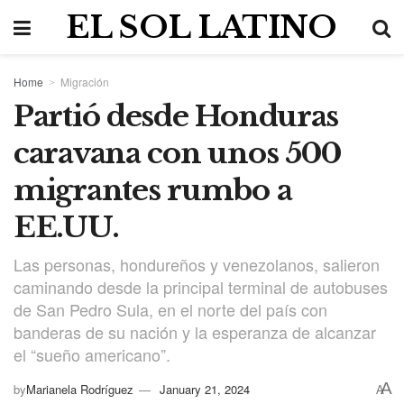
EL SOL LATINO
Home
Migración
Partió desde Honduras
caravana con unos 500
migrantes rumbo a
EE.UU.
Las personas, hondureños y venezolanos, salieron
caminando desde la principal terminal de autobuses
de San Pedro Sula, en el norte del país con
banderas de su nación y la esperanza de alcanzar
el “sueño americano”.
A
by
Marianela Rodríguez
January 21, 2024
A