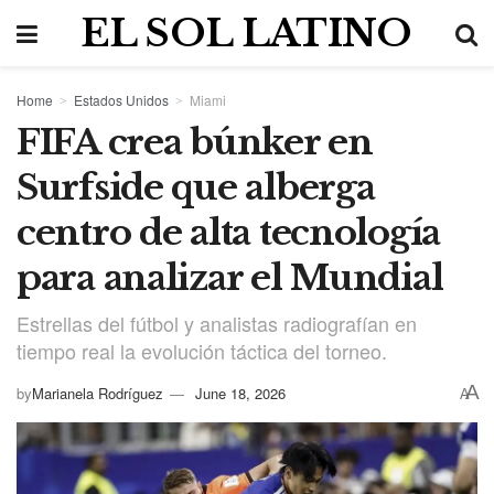
EL SOL LATINO
Home
Estados Unidos
Miami
FIFA crea búnker en
Surfside que alberga
centro de alta tecnología
para analizar el Mundial
Estrellas del fútbol y analistas radiografían en
tiempo real la evolución táctica del torneo.
A
by
Marianela Rodríguez
June 18, 2026
A