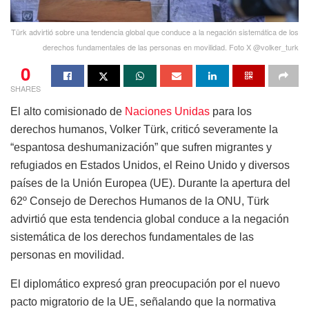
Türk advirtió sobre una tendencia global que conduce a la negación sistemática de los
derechos fundamentales de las personas en movilidad. Foto X @volker_turk
0
SHARES
El alto comisionado de
Naciones Unidas
para los
derechos humanos, Volker Türk, criticó severamente la
“espantosa deshumanización” que sufren migrantes y
refugiados en Estados Unidos, el Reino Unido y diversos
países de la Unión Europea (UE). Durante la apertura del
62º Consejo de Derechos Humanos de la ONU, Türk
advirtió que esta tendencia global conduce a la negación
sistemática de los derechos fundamentales de las
personas en movilidad.
El diplomático expresó gran preocupación por el nuevo
pacto migratorio de la UE, señalando que la normativa