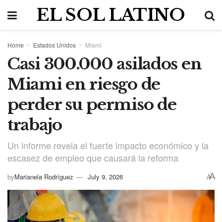
EL SOL LATINO
Home
Estados Unidos
Miami
Casi 300.000 asilados en
Miami en riesgo de
perder su permiso de
trabajo
Un informe revela el fuerte impacto económico y la
escasez de empleo que causará la reforma
A
by
Marianela Rodríguez
July 9, 2026
A