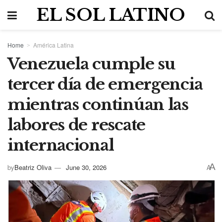
EL SOL LATINO
Home
América Latina
Venezuela cumple su
tercer día de emergencia
mientras continúan las
labores de rescate
internacional
A
by
Beatriz Oliva
June 30, 2026
A