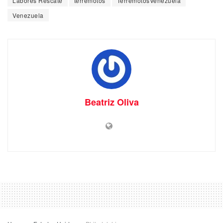
Labores Rescate
terremotos
TerremotosVenezuela
Venezuela
Beatriz Oliva