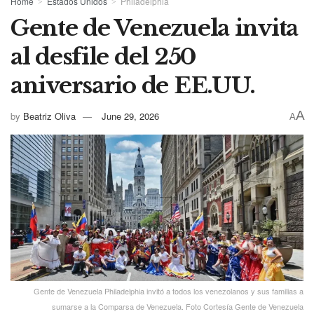
Home
Estados Unidos
Philadelphia
Gente de Venezuela invita
al desfile del 250
aniversario de EE.UU.
A
by
Beatriz Oliva
June 29, 2026
A
Gente de Venezuela Philadelphia invitó a todos los venezolanos y sus familias a
sumarse a la Comparsa de Venezuela. Foto Cortesía Gente de Venezuela