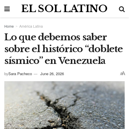
EL SOL LATINO
Home
América Latina
Lo que debemos saber
sobre el histórico “doblete
sísmico” en Venezuela
A
by
Sara Pacheco
June 26, 2026
A