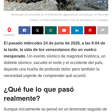
Venezuela se encuentra en el límite de dos gigantescas estructuras: la Placa del
Caribe y la Placa Sudamericana. Foto de Anastasia R./ Unsplash
0
SHARES
El pasado miércoles 24 de junio de 2026, a las 6:04 de
la tarde, la vida de los venezolanos dio un vuelco
inesperado.
Un evento sísmico de magnitud histórica, un
doblete sísmico, sacudió el norte y el occidente del país,
dejando una huella de profundo dolor, pero también la
necesidad urgente de comprender qué ocurrió.
¿Qué fue lo que pasó
realmente?
Aunque inicialmente se pensó en un terremoto seguido de