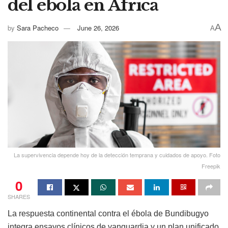
del ébola en África
A
by
Sara Pacheco
June 26, 2026
A
La supervivencia depende hoy de la detección temprana y cuidados de apoyo. Foto
Freepik
0
SHARES
La respuesta continental contra el ébola de Bundibugyo
integra ensayos clínicos de vanguardia y un plan unificado