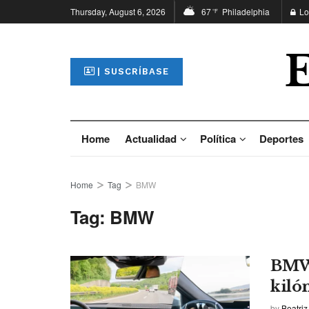
Thursday, August 6, 2026
67
Philadelphia
Lo
°F
| SUSCRÍBASE
Home
Actualidad
Política
Deportes
Home
Tag
BMW
Tag:
BMW
BMW 
kiló
by
Beatriz