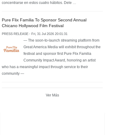
concentrarse en estos cuatro hábitos. Dele …
Pure Flix Familia To Sponsor Second Annual
Chicano Hollywood Film Festival
PRESS RELEASE - Fri, 31 Jul 2026 20:01:31
— The soon-to-launch streaming platform from
Great America Media will exhibit throughout the
festival and sponsor first Pure Flix Familia
Community Impact Award, honoring an artist
who has a meaningful impact through service to their
community —
Ver Más