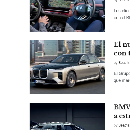
Los clie
con el B
El n
con 
by
Beatriz
El Grup
que marc
BMW 
a es
by
Beatriz