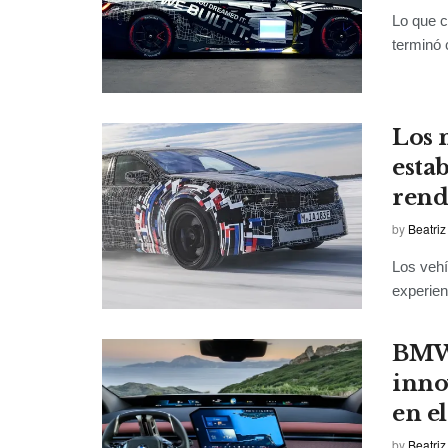
Lo que 
terminó 
Los 
esta
rend
by
Beatriz
Los vehí
experienc
BMW 
inno
en e
by
Beatriz