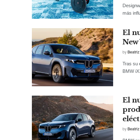
Designw
más infl
El n
New 
by
Beatriz
Tras su 
BMW iX3,
El n
prod
eléct
by
Beatriz