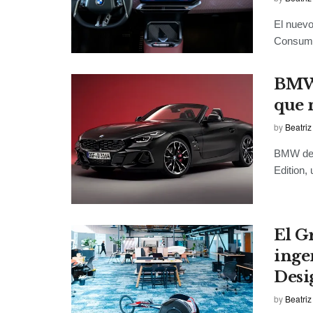
El nuevo
Consumer
BMW 
que 
by
Beatriz
BMW desp
Edition,
El G
inge
Desi
by
Beatriz