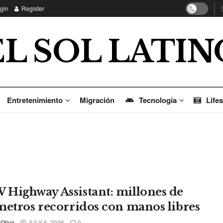
gin
Register
EL SOL LATIN
Entretenimiento
Migración
Tecnología
Lifes
Highway Assistant: millones de
metros recorridos con manos libres
 Oliva
JULY 6, 2026
0