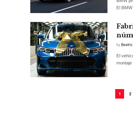
BMW pres
El BMW i
Fabr
núme
by
Beatriz
El vehíc
montaje 
1
2