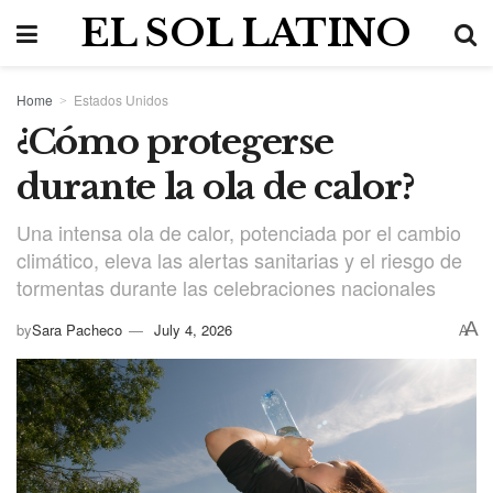
EL SOL LATINO
Home
Estados Unidos
¿Cómo protegerse
durante la ola de calor?
Una intensa ola de calor, potenciada por el cambio
climático, eleva las alertas sanitarias y el riesgo de
tormentas durante las celebraciones nacionales
A
by
Sara Pacheco
July 4, 2026
A