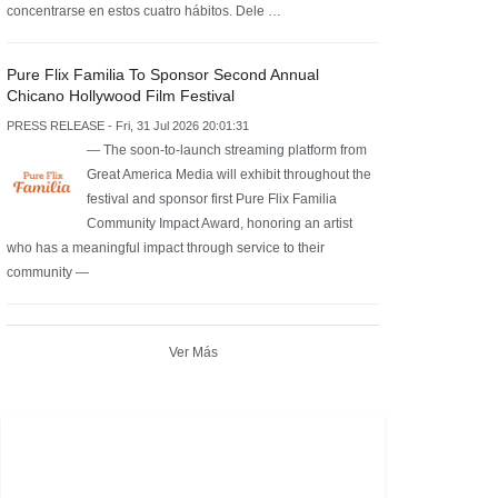
concentrarse en estos cuatro hábitos. Dele …
Pure Flix Familia To Sponsor Second Annual
Chicano Hollywood Film Festival
PRESS RELEASE - Fri, 31 Jul 2026 20:01:31
— The soon-to-launch streaming platform from
Great America Media will exhibit throughout the
festival and sponsor first Pure Flix Familia
Community Impact Award, honoring an artist
who has a meaningful impact through service to their
community —
Ver Más