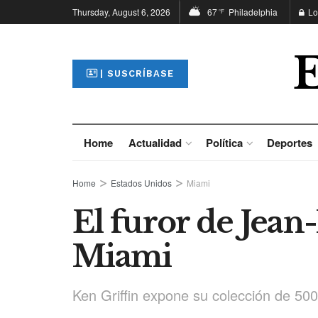
Thursday, August 6, 2026
67
Philadelphia
Lo
°F
| SUSCRÍBASE
Home
Actualidad
Política
Deportes
Home
Estados Unidos
Miami
El furor de Jean
Miami
Ken Griffin expone su colección de 50