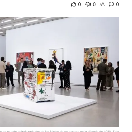
0
0
0
A
A
te ha estado entrelazada desde los inicios de su carrera en la década de 1980. Foto