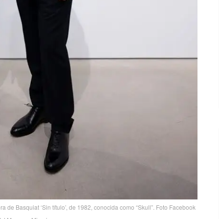
bra de Basquiat ‘Sin título’, de 1982, conocida como “Skull”. Foto Facebook