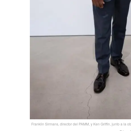
Franklin Sirmans, director del PAMM, y Ken Griffin, junto a la o