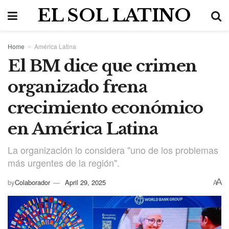
EL SOL LATINO
Home
América Latina
El BM dice que crimen
organizado frena
crecimiento económico
en América Latina
La organización lo considera "uno de los problemas
más urgentes de la región".
A
by
Colaborador
April 29, 2025
A