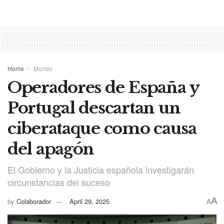
Home
Mundo
Operadores de España y
Portugal descartan un
ciberataque como causa
del apagón
El Gobierno y la Justicia española investigarán
circunstancias del suceso
A
by
Colaborador
April 29, 2025
A