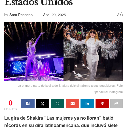
Estados Unidos
A
by
Sara Pacheco
April 29, 2025
A
La primera parte de la gira de Shakira dejó sin aliento a sus seguidores. Foto
@shakira/ Instagram
0
SHARES
La gira de Shakira “Las mujeres ya no lloran” batió
récords en su gira latinoamericana, que incluyó siete