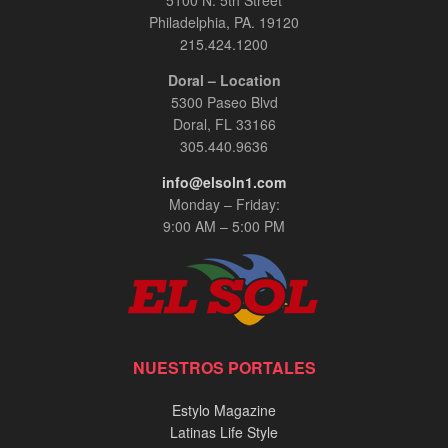
5100 N. 5th Street
Philadelphia, PA. 19120
215.424.1200
Doral – Location
5300 Paseo Blvd
Doral, FL 33166
305.440.9636
info@elsoln1.com
Monday – Friday:
9:00 AM – 5:00 PM
NUESTROS PORTALES
Estylo Magazine
Latinas Life Style