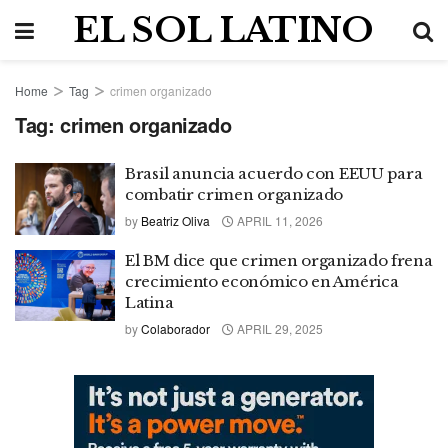
EL SOL LATINO
Home
Tag
crimen organizado
Tag:
crimen organizado
Brasil anuncia acuerdo con EEUU para
combatir crimen organizado
by
Beatriz Oliva
APRIL 11, 2026
El BM dice que crimen organizado frena
crecimiento económico en América
Latina
by
Colaborador
APRIL 29, 2025