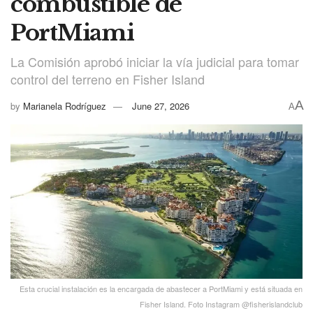
combustible de
PortMiami
La Comisión aprobó iniciar la vía judicial para tomar
control del terreno en Fisher Island
A
by
Marianela Rodríguez
June 27, 2026
A
Esta crucial instalación es la encargada de abastecer a PortMiami y está situada en
Fisher Island. Foto Instagram @fisherislandclub