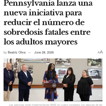
Pennsylvania lanza una
nueva iniciativa para
reducir el número de
sobredosis fatales entre
los adultos mayores
A
by
Beatriz Oliva
June 28, 2026
A
Las agencias están implementando WISE en cuatro condados con algunas de las