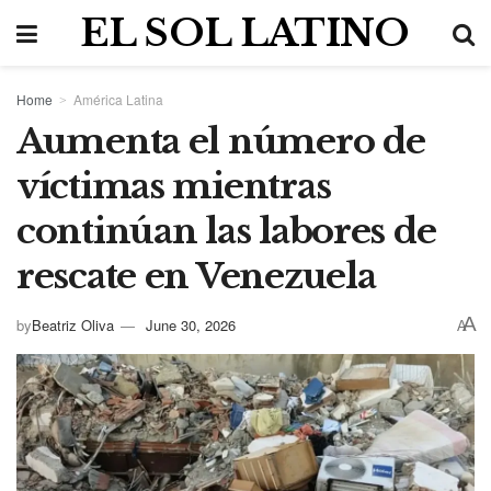
EL SOL LATINO
Home
América Latina
Aumenta el número de
víctimas mientras
continúan las labores de
rescate en Venezuela
A
by
Beatriz Oliva
June 30, 2026
A