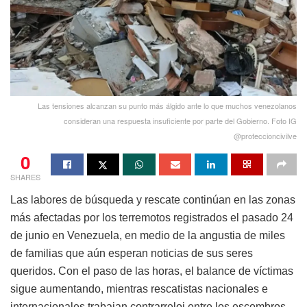
Las tensiones alcanzan su punto más álgido ante lo que muchos venezolanos
consideran una respuesta insuficiente por parte del Gobierno. Foto IG
@proteccioncivilve
0
SHARES
Las labores de búsqueda y rescate continúan en las zonas
más afectadas por los terremotos registrados el pasado 24
de junio en Venezuela, en medio de la angustia de miles
de familias que aún esperan noticias de sus seres
queridos. Con el paso de las horas, el balance de víctimas
sigue aumentando, mientras rescatistas nacionales e
internacionales trabajan contrarreloj entre los escombros.