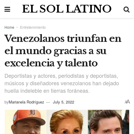
EL SOL LATINO
Home
Entretenimiento
Venezolanos triunfan en
el mundo gracias a su
excelencia y talento
Deportistas y actores, periodistas y deportistas,
músicos y diseñadores venezolanos han dejado
huella indeleble en tierras foráneas.
A
by
Marianela Rodríguez
July 5, 2022
A