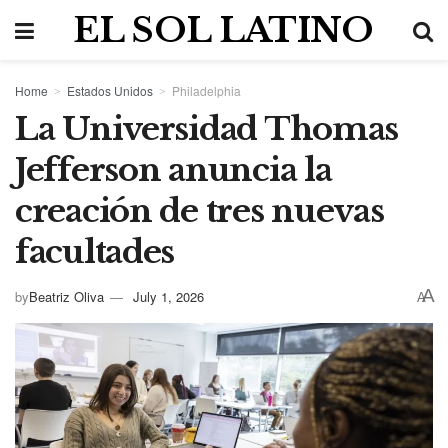
EL SOL LATINO
Home
Estados Unidos
Philadelphia
La Universidad Thomas
Jefferson anuncia la
creación de tres nuevas
facultades
A
by
Beatriz Oliva
July 1, 2026
A