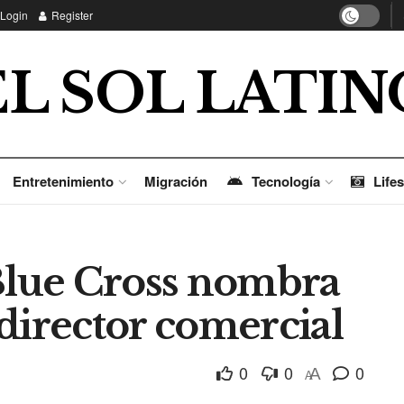
Login
Register
EL SOL LATIN
Entretenimiento
Migración
Tecnología
Lifes
lue Cross nombra
director comercial
0
0
0
A
A