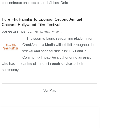
concentrarse en estos cuatro hábitos. Dele …
Pure Flix Familia To Sponsor Second Annual
Chicano Hollywood Film Festival
PRESS RELEASE - Fri, 31 Jul 2026 20:01:31
— The soon-to-launch streaming platform from
Great America Media will exhibit throughout the
festival and sponsor first Pure Flix Familia
Community Impact Award, honoring an artist
who has a meaningful impact through service to their
community —
Ver Más