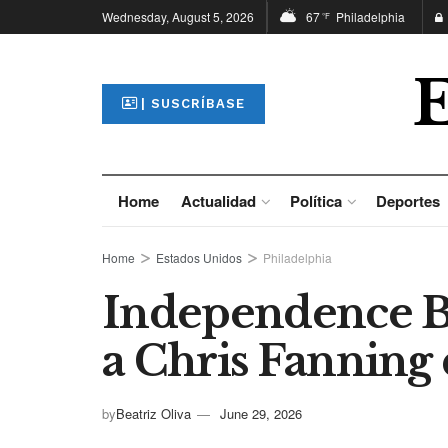
Wednesday, August 5, 2026
67
Philadelphia
°F
| SUSCRÍBASE
Home
Actualidad
Política
Deportes
Home
Estados Unidos
Philadelphia
Independence B
a Chris Fanning 
by
Beatriz Oliva
June 29, 2026