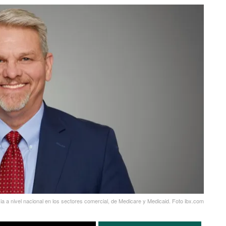
a a nivel nacional en los sectores comercial, de Medicare y Medicaid. Foto ibx.com