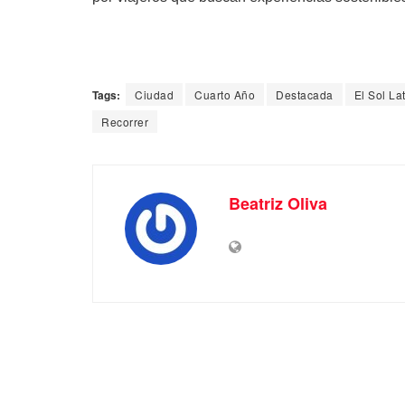
Tags:
Ciudad
Cuarto Año
Destacada
El Sol La
Recorrer
Beatriz Oliva