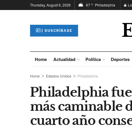
Thursday, August 6, 2026
67
Philadelphia
Lo
°F
| SUSCRÍBASE
Home
Actualidad
Política
Deportes
Home
Estados Unidos
Philadelphia
Philadelphia fue
más caminable d
cuarto año cons