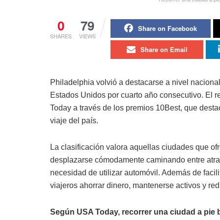
0
79
Share on Facebook
SHARES
VIEWS
Share on Email
Philadelphia volvió a destacarse a nivel nacional
Estados Unidos por cuarto año consecutivo. El r
Today a través de los premios 10Best, que destac
viaje del país.
La clasificación valora aquellas ciudades que ofr
desplazarse cómodamente caminando entre atracci
necesidad de utilizar automóvil. Además de facilit
viajeros ahorrar dinero, mantenerse activos y re
Según USA Today, recorrer una ciudad a pie b