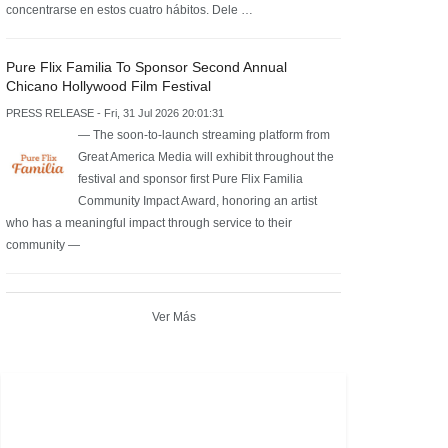
concentrarse en estos cuatro hábitos. Dele …
Pure Flix Familia To Sponsor Second Annual
Chicano Hollywood Film Festival
PRESS RELEASE - Fri, 31 Jul 2026 20:01:31
— The soon-to-launch streaming platform from
Great America Media will exhibit throughout the
festival and sponsor first Pure Flix Familia
Community Impact Award, honoring an artist
who has a meaningful impact through service to their
community —
Ver Más