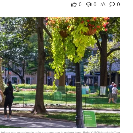
0
0
0
A
A
 brinda una experiencia más cercana con la cultura local. Foto X @PhiladelphiaGov