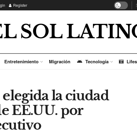
gin
Register
EL SOL LATIN
Entretenimiento
Migración
Tecnología
Lifes
 elegida la ciudad
e EE.UU. por
ecutivo